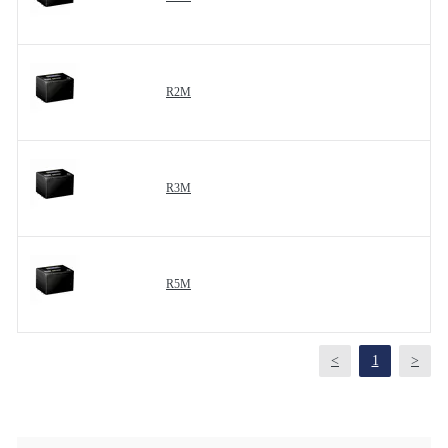
R2M
R3M
R5M
<
1
>