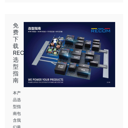
免
费
下
载
RECOM
选
型
指
南
本产
品选
型指
南包
含我
们最