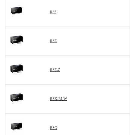
RS6
RSE
RSE-Z
RSK-RUW
RSO