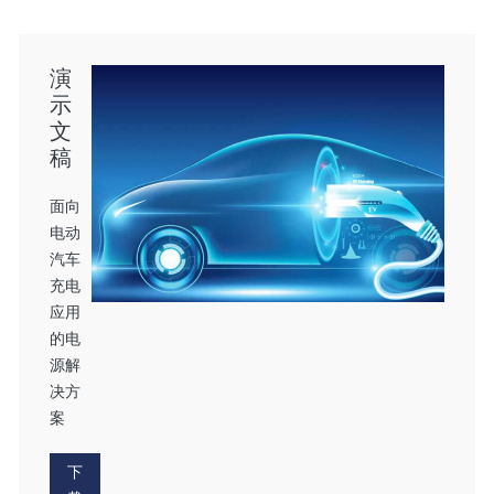
演
示
文
稿
面向
电动
汽车
充电
应用
的电
源解
决方
案
下