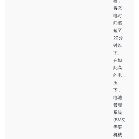
器，
将充
电时
间缩
短至
20分
钟以
下。
在如
此高
的电
压
下，
电池
管理
系统
(BMS)
需要
机械