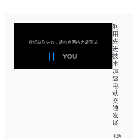
利
用
先
进
技
术
加
速
电
动
交
通
发
展
电池