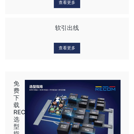
查看更多
软引出线
查看更多
免
费
下
载
RECOM
选
型
指