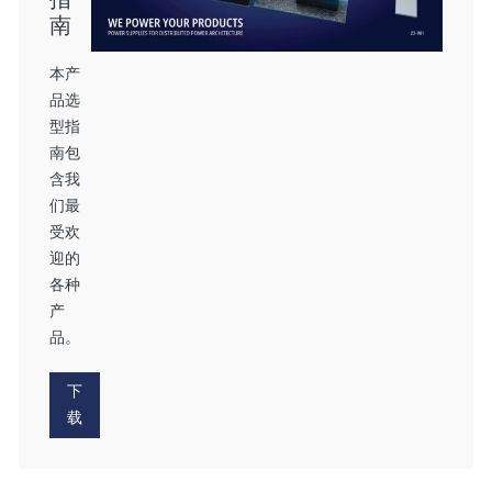
南
本产
品选
型指
南包
含我
们最
受欢
迎的
各种
产
品。
下
载