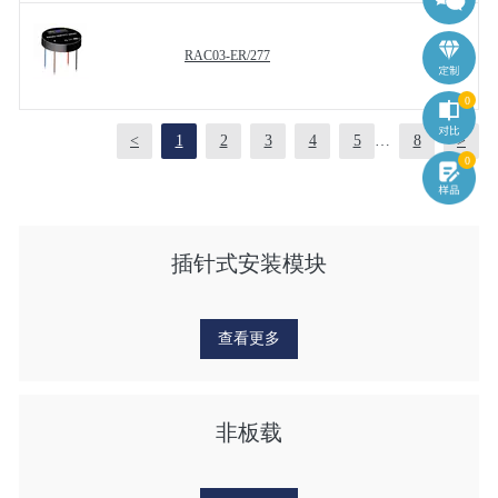
RAC03-ER/277
0
<
1
2
3
4
5
…
8
>
0
插针式安装模块
查看更多
非板载