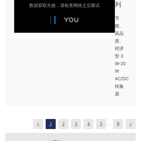
列
节
能、
高品
质、
经济
型 3
W-20
W
AC/DC
转换
器
<
1
2
3
4
5
…
8
>