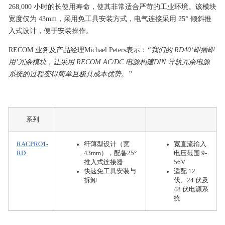
268,000 小时的长使用寿命，使其非常适合严苛的工业环境。该模块
宽度仅为 43mm，采用免工具安装方式，电气连接采用 25° 倾斜推
入式设计，便于安装操作。
RECOM 业务及产品经理Michael Peters表示：
“我们的 RD40‘即插即
用’冗余模块，让采用 RECOM AC/DC 电源构建DIN 导轨冗余电源
系统的过程变得简单且极具成本优势。”
系列
RACPRO1-
纤薄型设计（宽
宽直流输入
RD
43mm），配备25°
电压范围 9-
推入式连接器
56V
快速免工具安装与
适配 12
拆卸
伏、24 伏及
48 伏电源系
统