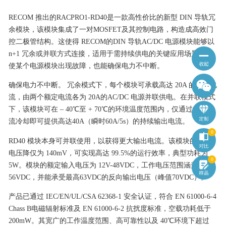
RECOM 推出的RACPRO1-RD40是一款高性价比的新型 DIN 导轨冗
余模块，该模块集成了一对MOSFET及其控制电路，构造成高效门
控二极管结构。这使得 RECOM的DIN 导轨AC/DC 电源模块能够以
n+1 冗余或并联方式连接，适用于需持续供电的关键应用场景，即
使某个电源模块出现故障，也能确保电力不中断。
确保电力不中断。 冗余模式下，每个模块可承载高达 20A 的负载电
流，由两个额定电流各为 20A的AC/DC 电源并联供电。在并联模式
下，该模块可在 – 40℃至 + 70℃的环境温度范围内，仅通过自然对
流冷却即可提供高达40A（瞬时60A/5s）的持续输出电流。
0
RD40 模块本身可并联使用，以获得更大输出电流。该模块的最大
电压降仅为 140mV，可实现高达 99.5%的运行效率，典型功耗为
0
5W。模块的额定输入电压为 12V-48VDC，工作电压范围涵盖 9V-
56VDC，并能承受最高63VDC的反向输出电压（峰值70VDC）。
产品已通过 IEC/EN/UL/CSA 62368-1 安全认证，符合 EN 61000-6-4
Chass B电磁辐射标准及 EN 61000-6-2 抗扰度标准，空载功耗低于
200mW。其宽广的工作温度范围、高可靠性以及 40℃环境下超过