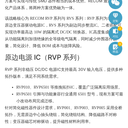
方案可实现与传统 SMD 器件相当的成本优势。RECOM 通过结构
化产品体系，将两种方案优势融为一体。
该战略核心为 RECOM RVP 系列与 RVS 系列：RVP 系列为非稳压
原边变压器驱动电源IC，RVS 系列为副边同步整流IC。二者搭配可
0
实现功率最高达 10W 的隔离式 DC/DC 转换器。IC高度集成，支持
从功能隔离到加强绝缘的全等级电气隔离，同时减少外围器件数
0
量，简化设计、降低 BOM 成本与故障风险。
原边电源 IC（RVP 系列）
RVP 系列非稳压 DC/DC 电源IC支持最高 30V 输入电压，提供多种
拓扑版本，满足不同系统需求。
RVP010、RVP6501 等推挽拓扑IC，覆盖广泛隔离应用场景。
RVP6501 引脚与功能兼容行业通用 6501 型号，现有方案可最
小改动布局完成迁移。
针对简化磁性器件设计需求，RVP001、RVP003、RVP005 采用全桥
拓扑，无需原边中心抽头绕组，简化绕组结构、降低磁路不对称
性；变压器磁芯对称驱动，提升磁性材料利用率。